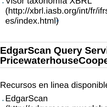
Visor taxonomía XBRL
EdgarScan Query Serv
PricewaterhouseCoop
Recursos en linea disponibl
EdgarScan