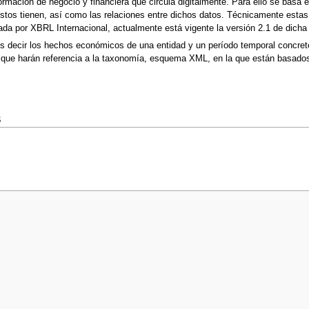
ormación de negocio y financiera que circula digitalmente. Para ello se basa 
ue estos tienen, así como las relaciones entre dichos datos. Técnicamente e
ada por XBRL Internacional, actualmente está vigente la versión 2.1 de dicha 
 es decir los hechos económicos de una entidad y un período temporal concr
 que harán referencia a la taxonomía, esquema XML, en la que están basado
s