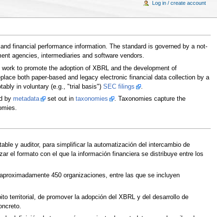
Log in / create account
nd financial performance information. The standard is governed by a not-
ment agencies, intermediaries and software vendors.
hat work to promote the adoption of XBRL and the development of
place both paper-based and legacy electronic financial data collection by a
ably in voluntary (e.g., "trial basis")
SEC filings
.
ed by
metadata
set out in
taxonomies
. Taxonomies capture the
omies.
ble y auditor, para simplificar la automatización del intercambio de
zar el formato con el que la información financiera se distribuye entre los
r aproximadamente 450 organizaciones, entre las que se incluyen
o territorial, de promover la adopción del XBRL y del desarrollo de
oncreto.