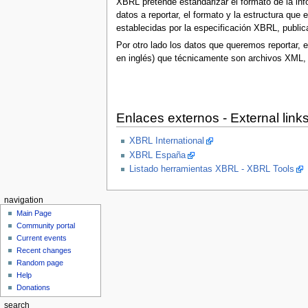
XBRL pretende estandarizar el formato de la inf
datos a reportar, el formato y la estructura q
establecidas por la especificación XBRL, public
Por otro lado los datos que queremos reportar,
en inglés) que técnicamente son archivos XML,
Enlaces externos - External link
XBRL International
XBRL España
Listado herramientas XBRL - XBRL Tools
navigation
Main Page
Community portal
Current events
Recent changes
Random page
Help
Donations
search