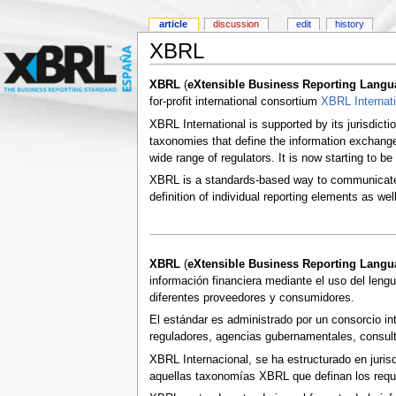
article
discussion
edit
history
XBRL
XBRL
(
eXtensible Business Reporting Langu
for-profit international consortium
XBRL Internati
XBRL International is supported by its jurisdict
taxonomies that define the information exchange 
wide range of regulators. It is now starting to b
XBRL is a standards-based way to communicate
definition of individual reporting elements as w
XBRL
(
eXtensible Business Reporting Langu
información financiera mediante el uso del leng
diferentes proveedores y consumidores.
El estándar es administrado por un consorcio in
reguladores, agencias gubernamentales, consult
XBRL Internacional, se ha estructurado en juris
aquellas taxonomías XBRL que definan los requer