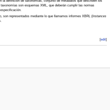
en la definición de taxonomías, conjunto de metadatos que describen los
stas taxonomías son esquemas XML, que deberán cumplir las normas
especificación.
eto, son representados mediante lo que llamamos informes XBRL (
Instances
s.
[
edit
]