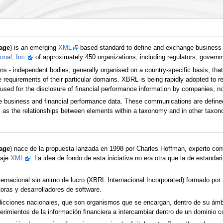
age
) is an emerging
XML
-based standard to define and exchange business a
onal; Inc.
of approximately 450 organizations, including regulators, govern
ions - independent bodies, generally organised on a country-specific basis, t
requirements of their particular domains. XBRL is being rapidly adopted to re
e used for the disclosure of financial performance information by companies, not
 business and financial performance data. These communications are defin
ell as the relationships between elements within a taxonomy and in other taxon
age
) nace de la propuesta lanzada en 1998 por Charles Hoffman, experto conta
uaje
XML
. La idea de fondo de esta iniciativa no era otra que la de estandari
ternacional sin animo de lucro (XBRL Internacional Incorporated) formado po
oras y desarrolladores de software.
dicciones nacionales, que son organismos que se encargan, dentro de su ámbit
imientos de la información financiera a intercambiar dentro de un dominio c